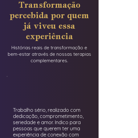
Transformação
abordagem integrada ao bem-
estar psicológico, emocional e
percebida por quem
físico, sempre alinhada a uma
já viveu essa
visão ampla de espiritualidade,
permitindo que os participantes
experiência
aproveitem ao máximo cada
módulo em um ambiente
Histórias reais de transformação e
bem-estar através de nossas terapias
acolhedor e profissional.
complementares.
Trabalho sério, realizado com
dedicação, comprometimento,
seriedade e amor. Indico para
pessoas que querem ter uma
experiência de conexão com