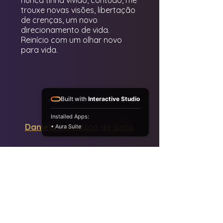
nunca tinha vivido, contudo, me
trouxe novas visões, libertação
de crenças, um novo
direcionamento de vida.
Reinício com um olhar novo
para vida.
Built with
Interactive Studio
Installed Apps:
Daniela Francisco de Brito
• Aura Suite