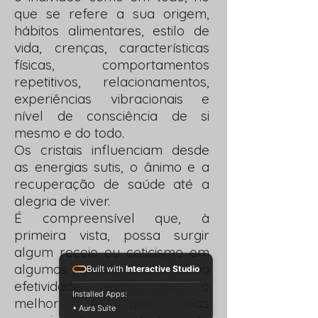
que se refere a sua origem,
hábitos alimentares, estilo de
vida, crenças, características
físicas, comportamentos
repetitivos, relacionamentos,
experiências vibracionais e
nível de consciência de si
mesmo e do todo.
Os cristais influenciam desde
as energias sutis, o ânimo e a
recuperação de saúde até a
alegria de viver.
É compreensível que, à
primeira vista, possa surgir
algum receio ou ceticismo em
algumas pessoas quanto à sua
Built with
Interactive Studio
efetividade. Nesse caso, o
Installed Apps:
melhor é que elas
• Aura Suite