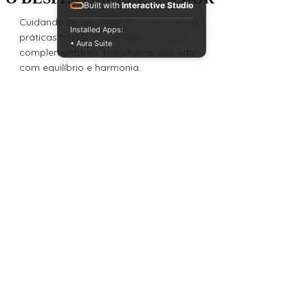
Built with
Interactive Studio
Cuidando do seu bem-estar através de
Installed Apps:
práticas holísticas e terapias
• Aura Suite
complementares. Transforme sua vida
com equilíbrio e harmonia.
Fale conosco
WhatsApp
Horário de atendimento: de segunda
a sexta, das 10h às 19h
Links Rápidos
Quem somos
Todos os Produtos
Termos de Uso