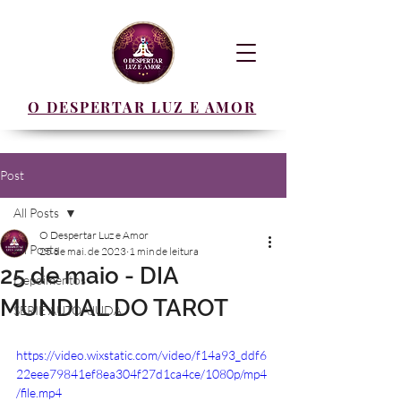
O DESPERTAR LUZ E AMOR
Post
All Posts
O Despertar Luz e Amor
All Posts
25 de mai. de 2023
1 min de leitura
25 de maio - DIA
Depoimentos
MUNDIAL DO TAROT
SERIE AUTOAJUDA
https://video.wixstatic.com/video/f14a93_ddf6
22eee79841ef8ea304f27d1ca4ce/1080p/mp4
/file.mp4