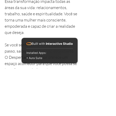
Essa transformação impacta todas as 
áreas da sua vida: relacionamentos, 
trabalho, saúde e espiritualidade. Você se 
torna uma mulher mais consciente, 
empoderada e capaz de criar a realidade 
que deseja.
Built with
Interactive Studio
Se você sente que é hora de dar esse 
passo, saiba que o caminho está aberto. 
Installed Apps:
O Despertar Luz e Amor oferece um 
• Aura Suite
espaço acolhedor para que você possa se 
transformar e ajudar outras pessoas a 
fazerem o mesmo, formando uma rede de 
luz e amor.
Permita-se viver essa experiência única e 
descubra o poder que existe dentro de 
você.