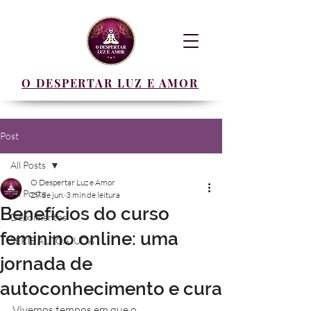
O DESPERTAR LUZ E AMOR
Post
All Posts
O Despertar Luz e Amor
All Posts
29 de jun.
3 min de leitura
Benefícios do curso
Depoimentos
feminino online: uma
SERIE AUTOAJUDA
jornada de
autoconhecimento e cura
Vivemos tempos em que o 