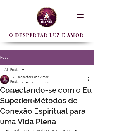
O DESPERTAR LUZ E AMOR
Post
All Posts
O Despertar Luz e Amor
All Posts
1 de jun.
4 min de leitura
Conectando-se com o Eu
Depoimentos
Superior: Métodos de
SERIE AUTOAJUDA
Conexão Espiritual para
uma Vida Plena
Encontrar o caminho para o nosso Eu 