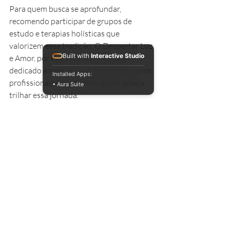
Para quem busca se aprofundar, 
recomendo participar de grupos de 
estudo e terapias holísticas que 
valorizem essa tradição. O Despertar Luz 
Built with
Interactive Studio
e Amor, por exemplo, é um espaço 
dedicado a essa missão, formando novos 
Installed Apps:
profissionais e acolhendo quem deseja 
• Aura Suite
trilhar essa jornada.
Se quiser entender melhor 
o que é magia 
ancestral
, sugiro explorar fontes 
confiáveis e se abrir para a experiência 
pessoal. A magia ancestral está viva em 
cada um de nós, pronta para ser 
despertada.
Espero que este convite para explorar a 