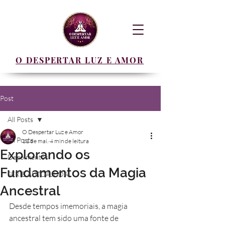
O DESPERTAR LUZ E AMOR
Post
All Posts
O Despertar Luz e Amor
All Posts
11 de mai.
4 min de leitura
Explorando os
Depoimentos
Fundamentos da Magia
SERIE AUTOAJUDA
Ancestral
Desde tempos imemoriais, a magia 
ancestral tem sido uma fonte de 