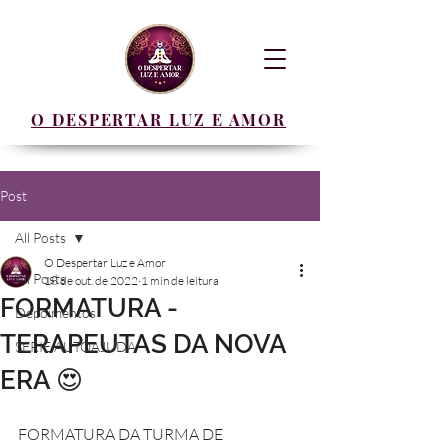
O DESPERTAR LUZ E AMOR
Post
All Posts
O Despertar Luz e Amor
All Posts
18 de out. de 2022
1 min de leitura
FORMATURA -
Depoimentos
TERAPEUTAS DA NOVA
SERIE AUTOAJUDA
ERA 😍
FORMATURA DA TURMA DE 