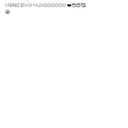
MERECEM O MUNDOOOOO ❤️🥹😍🥰
🤩