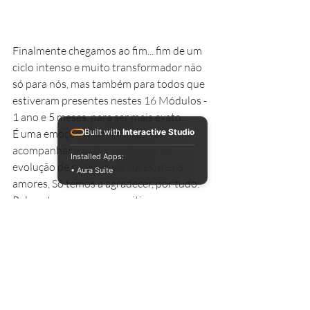
Finalmente chegamos ao fim... fim de um 
ciclo intenso e muito transformador não 
só para nós, mas também para todos que 
estiveram presentes nestes 16 Módulos - 
1 ano e 5 meses, para ser mais exato...
É uma emoção muito grande ver, 
Built with
Interactive Studio
acompanhar e poder participar da 
Installed Apps:
evolução de cada um de vocês, meus 
• Aura Suite
amores, Só temos a agradecer, por tudo: 
Pela entrega, por se permitirem serem 
TERAPEUTAS DA NOVA ERA. Com 
dignidade, respeito ao próximo, ética e 
coerência.
NÓS AMAMOS VOCÊS MUITO, E A 
JORNADA SÓ