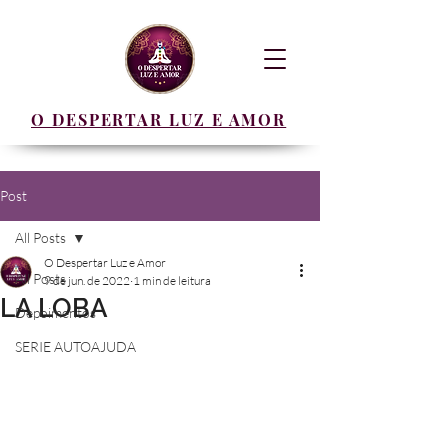
O DESPERTAR LUZ E AMOR
Post
All Posts
O Despertar Luz e Amor
All Posts
9 de jun. de 2022
1 min de leitura
LA LOBA
Depoimentos
SERIE AUTOAJUDA