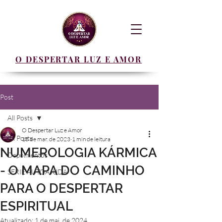
O DESPERTAR LUZ E AMOR
Post
All Posts
O Despertar Luz e Amor
All Posts
15 de mar. de 2023
1 min de leitura
NUMEROLOGIA KÁRMICA
Depoimentos
- O MAPA DO CAMINHO
SERIE AUTOAJUDA
PARA O DESPERTAR
ESPIRITUAL
Atualizado:
1 de mai. de 2024