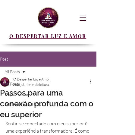
O DESPERTAR LUZ E AMOR
Post
All Posts
O Despertar Luz e Amor
All Posts
6 de jul.
4 min de leitura
Passos para uma
Depoimentos
conexão profunda com o
SERIE AUTOAJUDA
eu superior
Sentir-se conectado com o eu superior é 
uma experiência transformadora. É como 