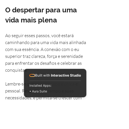
O despertar para uma 
vida mais plena
Ao seguir esses passos, você estará 
caminhando para uma vida mais alinhada 
com sua essência. A conexão com o eu 
superior traz clareza, força e serenidade 
para enfrentar os desafios e celebrar as 
conquistas.
Built with
Interactive Studio
Lembre-se que essa jornada é única e 
Installed Apps:
pessoal. Respeite seu tempo e suas 
• Aura Suite
necessidades, e permita-se crescer com 
amor e paciência.
Se quiser aprofundar ainda mais, 
recomendo que explore 
como se 