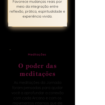
Favorece mudanças reais por
meio da integração entre
reflexão, prática, espiritualidade e
experiência vivida.
Meditações
O poder das
meditações
As meditações da Jornada
foram pensadas para ajudar
você a aprofundar a conexão
com cada Arcano e com os
movimentos internos que ele