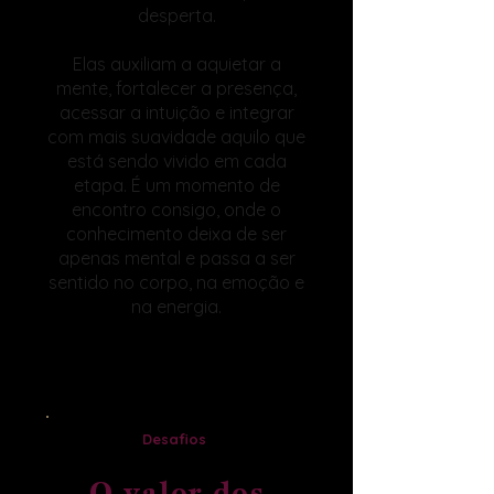
desperta.
Elas auxiliam a aquietar a
mente, fortalecer a presença,
acessar a intuição e integrar
com mais suavidade aquilo que
está sendo vivido em cada
etapa. É um momento de
encontro consigo, onde o
conhecimento deixa de ser
apenas mental e passa a ser
sentido no corpo, na emoção e
na energia.
Desafios
O valor dos