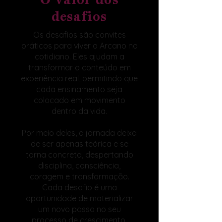
desafios
Os desafios são convites
práticos para viver o Arcano no
cotidiano. Eles ajudam a
transformar o conteúdo em
experiência real, permitindo que
cada ensinamento seja
colocado em movimento
dentro da vida.
Por meio deles, a jornada deixa
de ser apenas teórica e se
torna concreta, despertando
disciplina, consciência,
coragem e transformação.
Cada desafio é uma
oportunidade de materializar
um novo passo no seu
processo de crescimento.