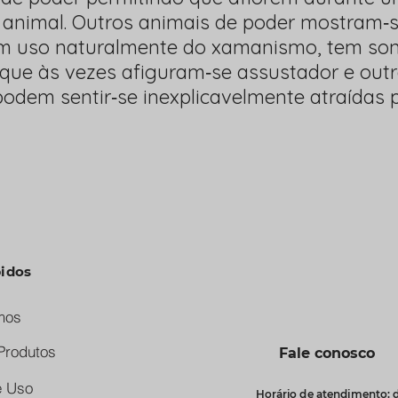
 animal. Outros animais de poder mostram‐
em uso naturalmente do xamanismo, tem son
ue às vezes afiguram‐se assustador e outr
podem sentir‐se inexplicavelmente atraídas
pidos
mos
Produtos
Fale conosco
e Uso
Horário de atendimento: d