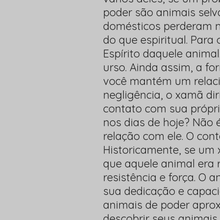
poder são animais sel
domésticos perderam mu
do que espiritual. Para
Espírito daquele anima
urso. Ainda assim, a fo
você mantém um relaci
negligência, o xamã di
contato com sua própri
nos dias de hoje? Não 
relação com ele. O cont
Historicamente, se um
que aquele animal era 
resistência e força. O 
sua dedicação e capaci
animais de poder apr
descobrir seus animai