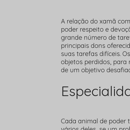
A relação do xamã com
poder respeito e devoç
grande número de tare
principais dons oferec
suas tarefas difíceis.
objetos perdidos, para
de um objetivo desafiad
Especialid
Cada animal de poder t
vários deles, se um pr