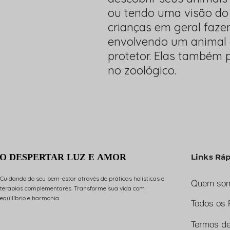
ou tendo uma visão do
crianças em geral faz
envolvendo um animal q
protetor. Elas também 
no zoológico.
O DESPERTAR LUZ E AMOR
O DESPERTAR LUZ E AMOR
Links Rá
Cuidando do seu bem-estar através de práticas holísticas e
Quem so
terapias complementares. Transforme sua vida com
equilíbrio e harmonia.
Todos os 
Termos d