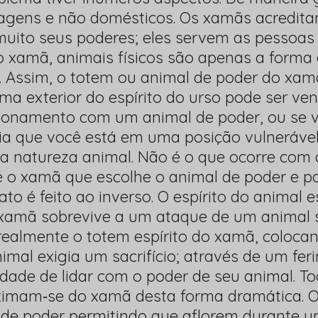
vagens e não domésticos. Os xamãs acredit
ito seus poderes; eles servem as pessoas 
 o xamã, animais físicos são apenas a forma
l. Assim, o totem ou animal de poder do xam
rma exterior do espírito do urso pode ser ve
onamento com um animal de poder, ou se v
ria que você está em uma posição vulnerável 
a natureza animal. Não é o que ocorre com
é o xamã que escolhe o animal de poder e 
ato é feito ao inverso. O espírito do animal 
 xamã sobrevive a um ataque de um animal s
realmente o totem espírito do xamã, coloca
animal exigia um sacrifício; através de um f
dade de lidar com o poder de seu animal. T
oximam‐se do xamã desta forma dramática.
s de poder permitindo que aflorem durante