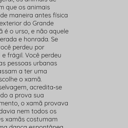
am que os animais
de maneira antes física
 exterior do Grande
ã é o urso, e não aquele
nerada e honrada. Se
ocê perdeu por
e frágil. Você perdeu
 as pessoas urbanas
passam a ter uma
escolhe o xamã.
elvagem, acredita‐se
ndo a prova sua
erimento, o xamã provava
odavia nem todos os
 Os xamãs costumam
 uma dança espontânea